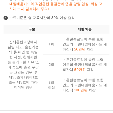
내일배움카드와 직업훈련 출결관리 앱을 당일 입실, 퇴실 교
차체크 시 결석처리 주의)
수료기준은 총 교육시간의 80% 이상 출석
4
구분
제한 처분
ㆍ훈련종료일이 속한 보험
집체훈련과정에서
1회
연도의 국민내일배움카드 계
질병·사고, 훈련기관
좌잔액
20만원
차감
의 휴·폐업 등 특별
한 사정, 천재지변
ㆍ훈련종료일이 속한 보험
등 불가피한 사유 없
2회
연도의 국민내일배움카드 계
이 중도에 훈련 수강
좌잔액
50만원
차감
을 그만둔 경우 및
제35조제1항제1호
ㆍ훈련종료일이 속한 보험
또는 제3호에 따라
3회
연도의 국민내일배움카드 계
제적된 경우
이상
좌잔액
100만원
차감