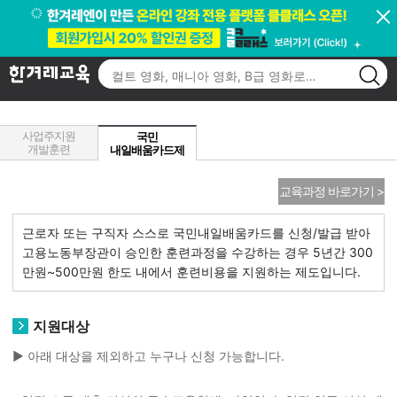
고객센터
결제/환불
국비지원
/
FAQ
1:1상담
알리미
마일리지
과정안내
사업주지원
국민
개발훈련
내일배움카드제
교육과정 바로가기 >
근로자 또는 구직자 스스로 국민내일배움카드를 신청/발급 받아
고용노동부장관이 승인한 훈련과정을 수강하는 경우 5년간 300
만원~500만원 한도 내에서 훈련비용을 지원하는 제도입니다.
지원대상
▶ 아래 대상을 제외하고 누구나 신청 가능합니다.